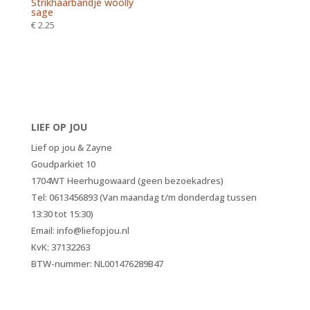
Strikhaarbandje woolly
sage
€
2.25
LIEF OP JOU
Lief op jou & Zayne
Goudparkiet 10
1704WT Heerhugowaard (geen bezoekadres)
Tel: 0613456893 (Van maandag t/m donderdag tussen
13:30 tot 15:30)
Email: info@liefopjou.nl
KvK: 37132263
BTW-nummer: NL001476289B47