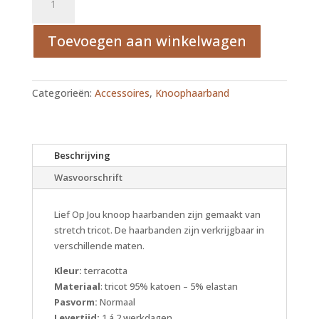
haarband
terracotta
Toevoegen aan winkelwagen
aantal
Categorieën:
Accessoires
,
Knoophaarband
Beschrijving
Wasvoorschrift
Lief Op Jou knoop haarbanden zijn gemaakt van
stretch tricot. De haarbanden zijn verkrijgbaar in
verschillende maten.
Kleur:
terracotta
Materiaal
: tricot 95% katoen – 5% elastan
Pasvorm:
Normaal
Levertijd:
1 á 2 werkdagen