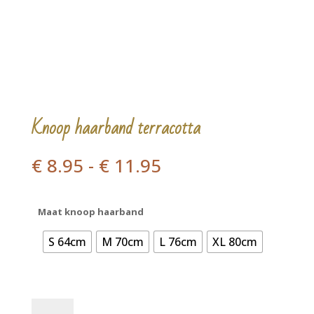
Knoop haarband terracotta
Prijsklasse:
€
8.95
-
€
11.95
€ 8.95
tot
€ 11.95
Maat knoop haarband
S 64cm
M 70cm
L 76cm
XL 80cm
Knoop