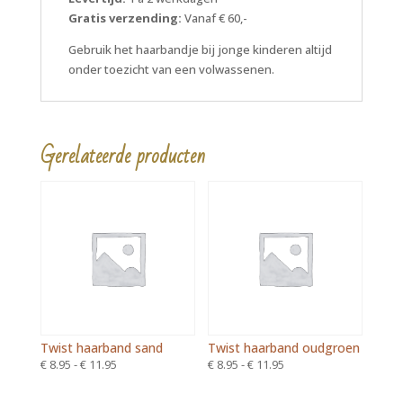
Gratis verzending:
Vanaf € 60,-
Gebruik het haarbandje bij jonge kinderen altijd
onder toezicht van een volwassenen.
Gerelateerde producten
Twist haarband sand
Twist haarband oudgroen
Prijsklasse:
Prijsklasse:
€
8.95
-
€
11.95
€
8.95
-
€
11.95
€ 8.95
€ 8.95