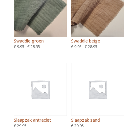
Swaddle groen
Swaddle beige
Prijsklasse:
Prijsklasse:
€
9.95
-
€
28.95
€
9.95
-
€
28.95
€ 9.95
€ 9.95
tot
tot
€ 28.95
€ 28.95
Slaapzak antraciet
Slaapzak sand
€
29.95
€
29.95